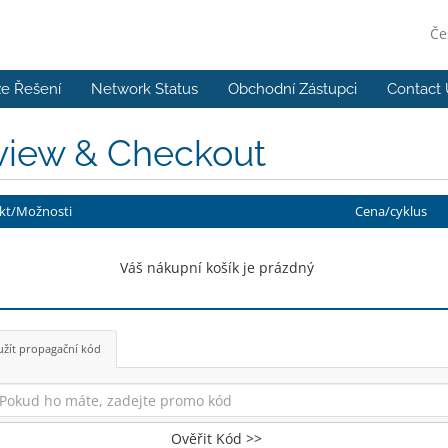
Če
e Řešení
Network Status
Obchodní Zástupci
Contact 
view & Checkout
kt/Možnosti
Cena/cyklus
Váš nákupní košík je prázdný
žít propagační kód
Ověřit Kód >>