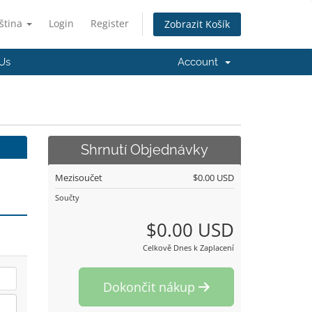
ština
Login
Register
Zobrazit Košík
Us
Account
Shrnutí Objednávky
Mezisoučet
$0.00 USD
Součty
$0.00 USD
Celkově Dnes k Zaplacení
Dokončit nákup