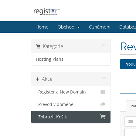
Home
Obchod
Oznámení
Databáz
Re
Kategorie
Hosting Plans
Produ
Akce
Register a New Domain
Převod v doméně
Pou
Zobrazit Košík