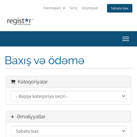
Azerbaijani
Giriş
Qeydiyyat
Səbətə bax
Naviq
Baxış və ödəmə
Kateqoriyalar
Əməliyyatlar