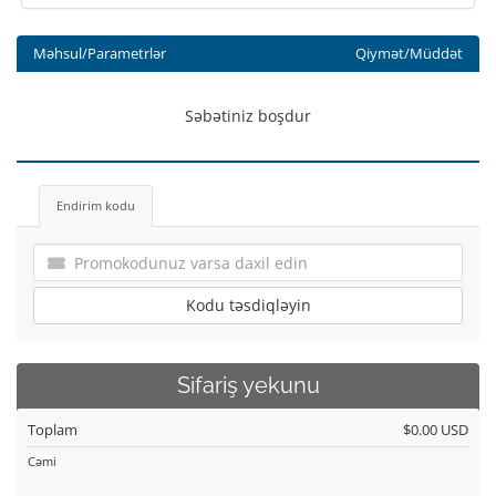
Məhsul/Parametrlər
Qiymət/Müddət
Səbətiniz boşdur
Endirim kodu
Kodu təsdiqləyin
Sifariş yekunu
Toplam
$0.00 USD
Cəmi