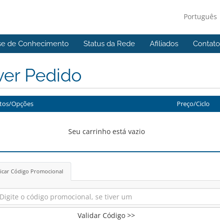
Português
se de Conhecimento
Status da Rede
Afiliados
Contato
ver Pedido
tos/Opções
Preço/Ciclo
Seu carrinho está vazio
icar Código Promocional
Validar Código >>