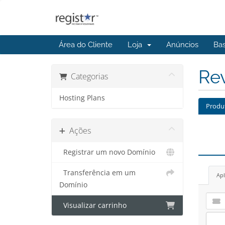
Área do Cliente
Loja
Anúncios
Ba
Re
Categorias
Hosting Plans
Produ
Ações
Registrar um novo Domínio
Transferência em um
Apl
Domínio
Visualizar carrinho