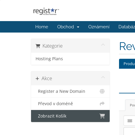
Home
Obchod
Oznámení
Databáz
Re
Kategorie
Hosting Plans
Produ
Akce
Register a New Domain
Převod v doméně
Pou
Zobrazit Košík