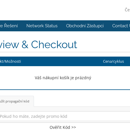
Če
e Řešení
Network Status
Obchodní Zástupci
Contact 
view & Checkout
kt/Možnosti
Cena/cyklus
Váš nákupní košík je prázdný
žít propagační kód
Ověřit Kód >>