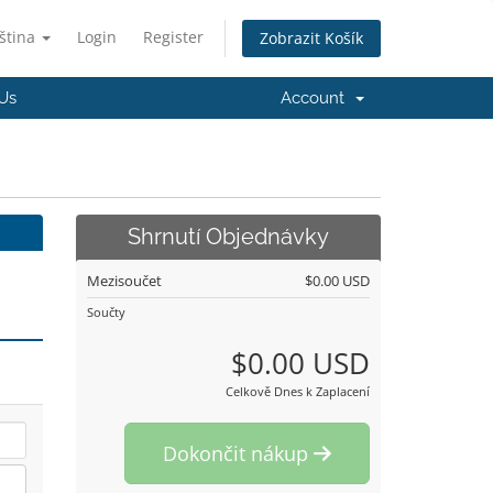
ština
Login
Register
Zobrazit Košík
Us
Account
Shrnutí Objednávky
Mezisoučet
$0.00 USD
Součty
$0.00 USD
Celkově Dnes k Zaplacení
Dokončit nákup