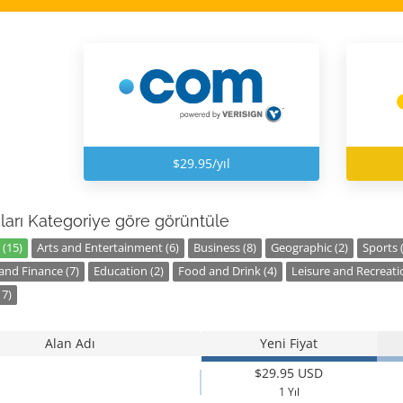
$29.95/yıl
ları Kategoriye göre görüntüle
 (15)
Arts and Entertainment (6)
Business (8)
Geographic (2)
Sports 
nd Finance (7)
Education (2)
Food and Drink (4)
Leisure and Recreatio
17)
Alan Adı
Yeni Fiyat
$29.95 USD
1 Yıl