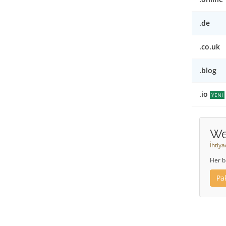
.de
.co.uk
.blog
.io
YENI
We
İhtiy
Her b
Pa