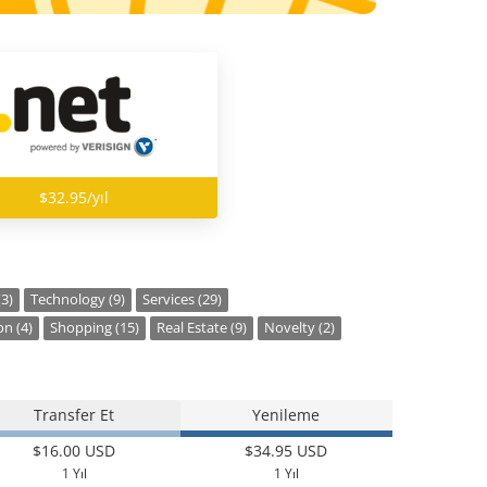
$32.95/yıl
(3)
Technology (9)
Services (29)
n (4)
Shopping (15)
Real Estate (9)
Novelty (2)
Transfer Et
Yenileme
$16.00 USD
$34.95 USD
1 Yıl
1 Yıl