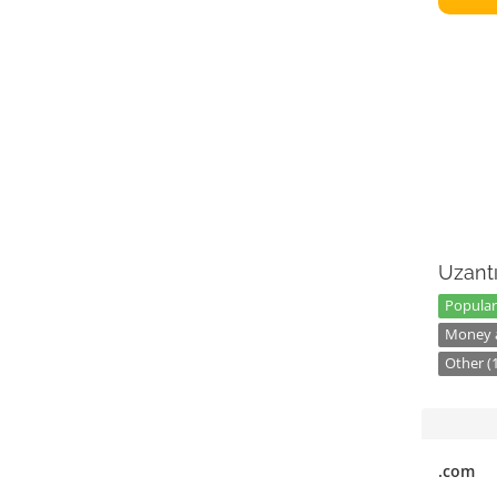
Uzantı
Popular
Money a
Other (
.com