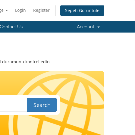
çe
Login
Register
Sepeti Görüntüle
Contact Us
Account
cil durumunu kontrol edin.
Search