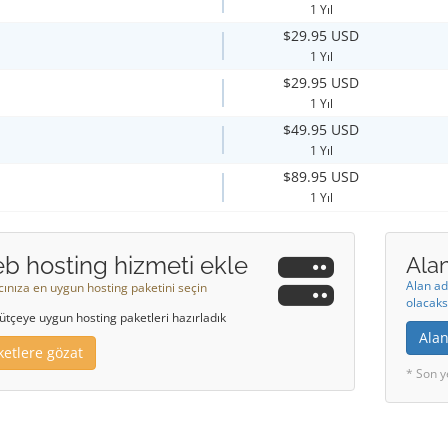
1 Yıl
$29.95 USD
1 Yıl
$29.95 USD
1 Yıl
$49.95 USD
1 Yıl
$89.95 USD
1 Yıl
b hosting hizmeti ekle
Alan
Alan ad
acınıza en uygun hosting paketini seçin
olacaks
ütçeye uygun hosting paketleri hazırladık
Alan
ketlere gözat
* Son y