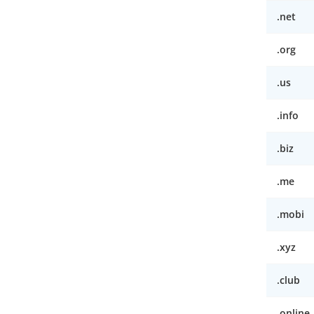
.net
.org
.us
.info
.biz
.me
.mobi
.xyz
.club
.online