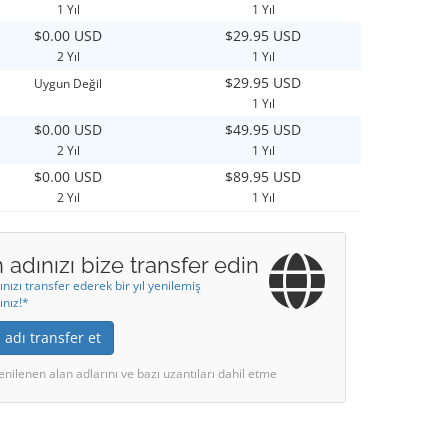
1 Yıl
1 Yıl
$0.00 USD
$29.95 USD
2 Yıl
1 Yıl
$29.95 USD
Uygun Değil
1 Yıl
$0.00 USD
$49.95 USD
2 Yıl
1 Yıl
$0.00 USD
$89.95 USD
2 Yıl
1 Yıl
 adınızı bize transfer edin
ınızı transfer ederek bir yıl yenilemiş
ınız!*
 adı transfer et
enilenen alan adlarını ve bazı uzantıları dahil etme