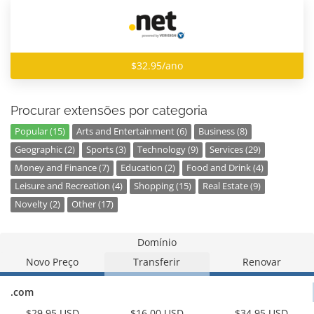
$32.95/ano
Procurar extensões por categoria
Popular (15)
Arts and Entertainment (6)
Business (8)
Geographic (2)
Sports (3)
Technology (9)
Services (29)
Money and Finance (7)
Education (2)
Food and Drink (4)
Leisure and Recreation (4)
Shopping (15)
Real Estate (9)
Novelty (2)
Other (17)
Domínio
Novo Preço
Transferir
Renovar
.com
$29.95 USD
$16.00 USD
$34.95 USD