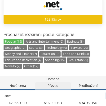
$32.95/rok
Procházet rozšíření podle kategorie
Popular (15)
Arts and Entertainment (6)
Business (8)
Geographic (2)
Sports (3)
Technology (9)
Services (29)
Money and Finance (7)
Education (2)
Food and Drink (4)
Leisure and Recreation (4)
Shopping (15)
Real Estate (9)
Novelty (2)
Other (17)
Doména
Nová cena
Převod
Prodloužení
.com
$29.95 USD
$16.00 USD
$34.95 USD