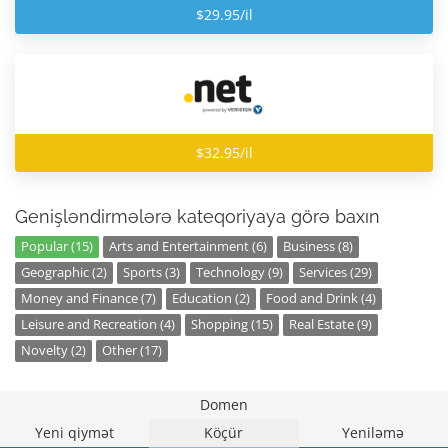
$29.95/il
$32.95/il
Genişləndirmələrə kateqoriyaya görə baxın
Popular (15)
Arts and Entertainment (6)
Business (8)
Geographic (2)
Sports (3)
Technology (9)
Services (29)
Money and Finance (7)
Education (2)
Food and Drink (4)
Leisure and Recreation (4)
Shopping (15)
Real Estate (9)
Novelty (2)
Other (17)
Domen
Yeni qiymət
Köçür
Yeniləmə