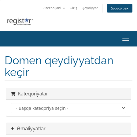
Azerbaijani
Giriş
Qeydiyyat
Səbətə bax
Naviq
Domen qeydiyyatdan
keçir
Kateqoriyalar
Əməliyyatlar