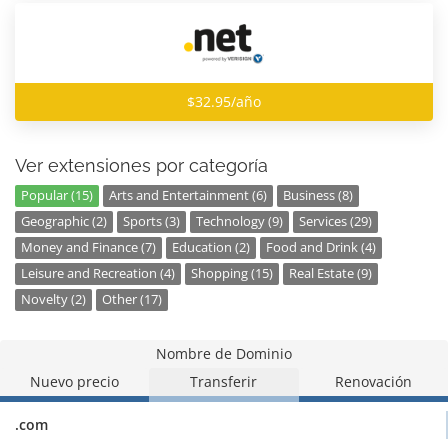
$32.95/año
Ver extensiones por categoría
Popular (15)
Arts and Entertainment (6)
Business (8)
Geographic (2)
Sports (3)
Technology (9)
Services (29)
Money and Finance (7)
Education (2)
Food and Drink (4)
Leisure and Recreation (4)
Shopping (15)
Real Estate (9)
Novelty (2)
Other (17)
Nombre de Dominio
Nuevo precio
Transferir
Renovación
.com