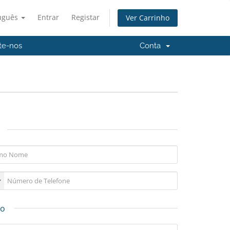
uguês
Entrar
Registar
Ver Carrinho
te-nos
Conta
ão