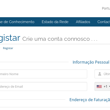
Port
se de Conhecimento
Estado da Rede
Afiliados
Contac
gistar
Crie uma conta connosco . . .
Registar
Informação Pessoal
+1
Endereço de Faturaç