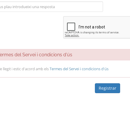
rmes del Servei i condicions d'ús
e llegit i estic d'acord amb els
Termes del Servei i condicions d'ús