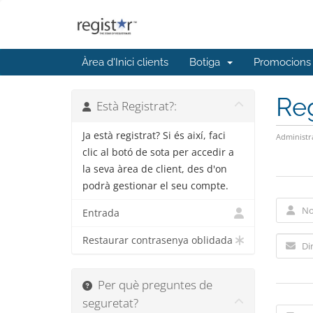
Àrea d'Inici clients
Botiga
Promocions
Reg
Està Registrat?:
Ja està registrat? Si és així, faci
Administr
clic al botó de sota per accedir a
la seva àrea de client, des d'on
podrà gestionar el seu compte.
Entrada
Restaurar contrasenya oblidada
Per què preguntes de
seguretat?