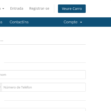
à
Entrada
Registrar-se
Veure Carro
ns
Contacti'ns
Compte
..
ó