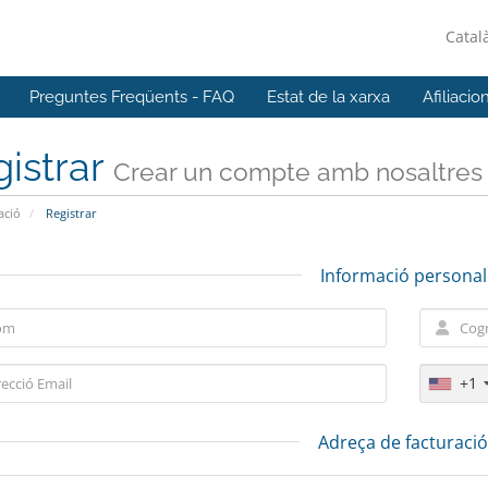
Catal
Preguntes Freqüents - FAQ
Estat de la xarxa
Afiliacio
istrar
Crear un compte amb nosaltres .
ació
Registrar
Informació personal
+1
Adreça de facturaci