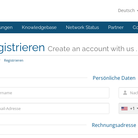
Deutsch
ungen
Knowledgebase
Network Status
Partner
Co
istrieren
Create an account with us . .
Registrieren
Persönliche Daten
+1
Rechnungsadresse