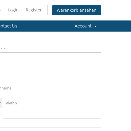
Login
Register
Warenkorb ansehen
ntact Us
Account
 .