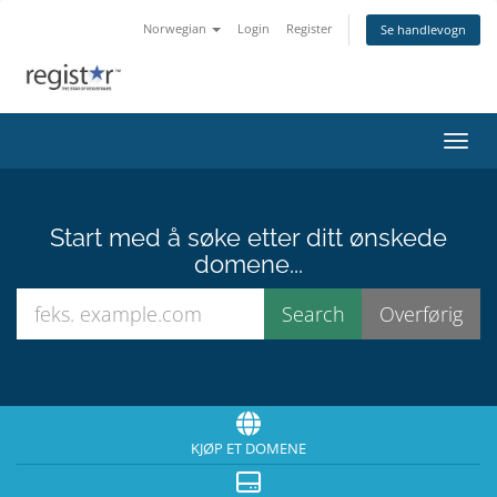
Norwegian
Login
Register
Se handlevogn
Bytt 
Start med å søke etter ditt ønskede
domene...
KJØP ET DOMENE