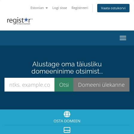
Estonian
Logi sisse
Registreeri
Vaata ostukorvi
Lülit
Alustage oma täiusliku
domeeninime otsimist...
OSTA DOMEEN