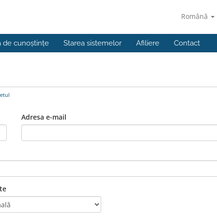
Română
a de cunoștințe
Starea sistemelor
Afiliere
Contact
etul
Adresa e-mail
te