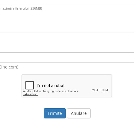
a maximă a fișierului: 256MB)
eOne.com)
Anulare