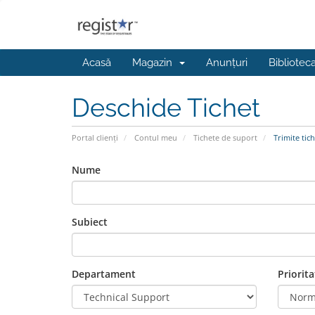
Acasă
Magazin
Anunțuri
Bibliotec
Deschide Tichet
Portal clienți
Contul meu
Tichete de suport
Trimite tich
Nume
Subiect
Departament
Priorita