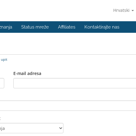
Hrvatski
znanja
Status mreže
Affiliates
Kontaktirajte nas
 upit
E-mail adresa
t