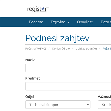
Početna
Trgovina
Obavijesti
Baza 
Podnesi zahjtev
Početna WHMCS
Korisnički dio
Upiti za podršku
Pošalji
Naziv
Predmet
Odjel
Važnos