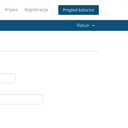
Prijava
Registtracija
Pregled košarice
Račun