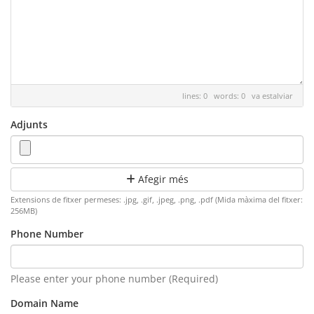
lines: 0 words: 0
va estalviar
Adjunts
Afegir més
Extensions de fitxer permeses: .jpg, .gif, .jpeg, .png, .pdf (Mida màxima del fitxer:
256MB)
Phone Number
Please enter your phone number (Required)
Domain Name