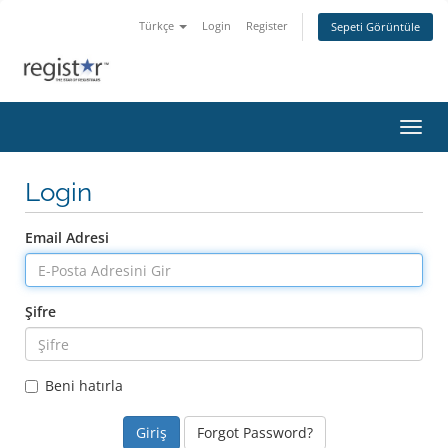
Türkçe
Login
Register
Sepeti Görüntüle
Gezin
Login
Email Adresi
Şifre
Beni hatırla
Forgot Password?