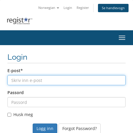
Norwegian
Login
Register
Se handlevogn
Bytt 
Login
E-post*
Passord
Husk meg
Forgot Password?