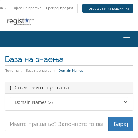
an
Најава на профил
Креирај профил
Потрошувачка кошничка
Вклу
База на знаења
Почетна
База на знаења
Domain Names
Категории на прашања